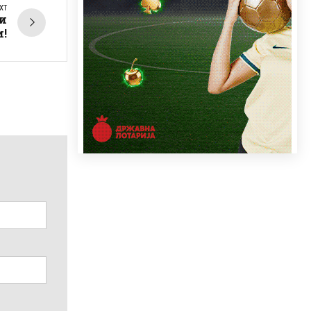
XT
ни
!