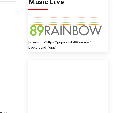
Music Live
[stream url=”https://popara.mk/89rainbow”
background=”gray”]