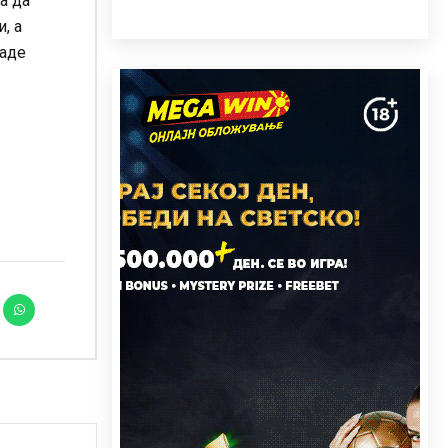
а да
, а
каде