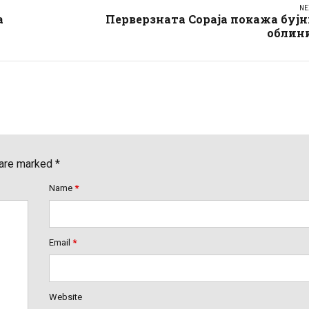
NE
а
Перверзната Сораја покажа буј
облини
 are marked *
Name
*
Email
*
Website