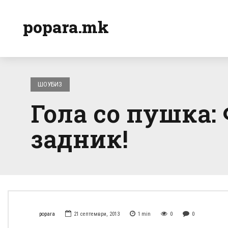
popara.mk
ШОУБИЗ
Гола со пушка:
задник!
popara
21 септември, 2013
1
min
0
0