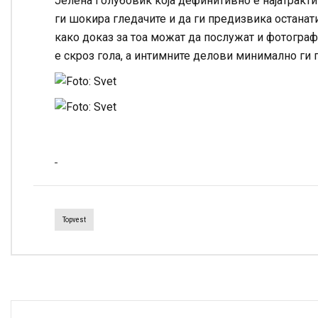
Јелена Голубовиќ која дефинитивно е најатрактив
ги шокира гледачите и да ги предизвика останат
како доказ за тоа можат да послужат и фотограф
е скроз гола, а интимните делови минимално ги 
Topvest