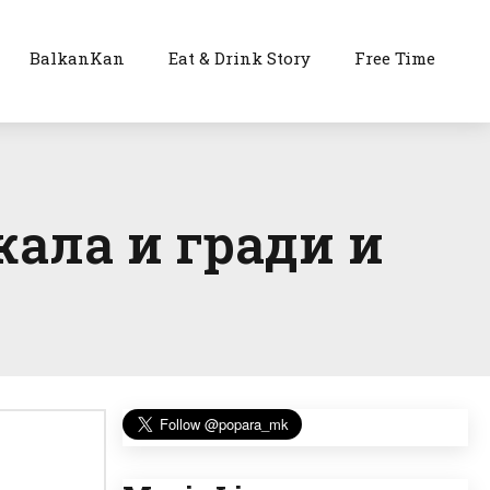
BalkanKan
Eat & Drink Story
Free Time
жала и гради и