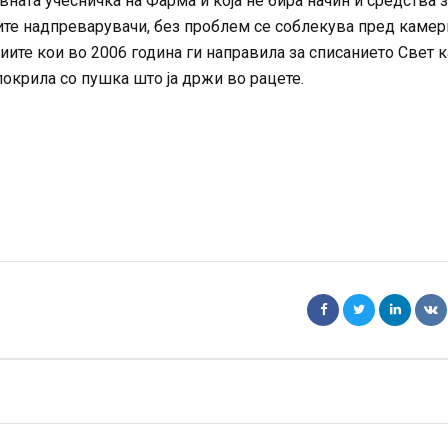
ната учесничка на Фарма и која не бира начин и средства з
ите надпреварувачи, без проблем се соблекува пред камери
иите кои во 2006 година ги направила за списанието Свет 
покрила со пушка што ја држи во рацете.