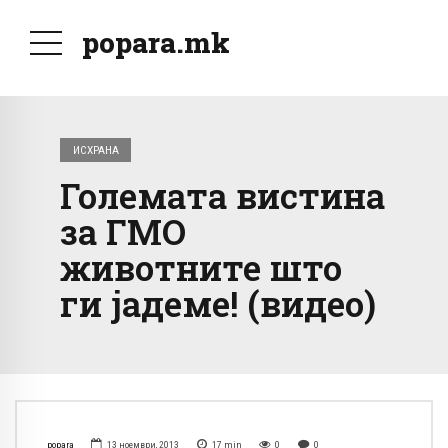
popara.mk
ИСХРАНА
Големата вистина
за ГМО
животните што
ги јадеме! (видео)
popara
13 ноември, 2013
17
min
0
0