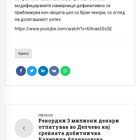
модифицираните намирници дефинитивно се
приближува кон својата цел со брзи чекори, со оглед
на досегашниот успех.
httpv://www.youtube.com/watch?v=lUtnas5ScSE
Topvest
PREVIOUS
Рекордни 3 милиони денари
отпатуваа во Делчево кај
среќната добитничка
Катерина Атанасовска