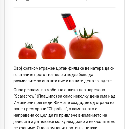
Овој краткометражен цртан филм ќе ве натера да си
го ставите прстот на чело и подлабоко да
размислите за она што вие и вашите деца го јадете…
Оваа реклама за мобилна апликација наречена
“
Scarecrow“
(Плашило) за само неколку дена има над
7 милиони прегледи. Фимот е создаден од страна на
ланец ресторани “
Chipotles“
, а кампањата е
направена со цел да го привлече вниманието на
јавноста и да покаже колку нездраво и неквалитетно
се храниме. Оваа кампања против генетски