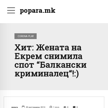
popara.mk
CORONA PLAY
Хит: Жената на
Екрем снимила
спот “Балкански
криминалец“!:)
popara
20 септември, 2013
1
min
0
0