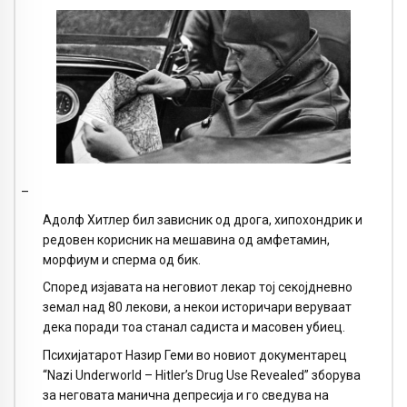
–
Адолф Хитлер бил зависник од дрога, хипохондрик и
редовен корисник на мешавина од амфетамин,
морфиум и сперма од бик.
Според изјавата на неговиот лекар тој секојдневно
земал над 80 лекови, а некои историчари веруваат
дека поради тоа станал садиста и масовен убиец.
Психијатарот Назир Геми во новиот документарец
“Nazi Underworld – Hitler’s Drug Use Revealed” зборува
за неговата манична депресија и го сведува на