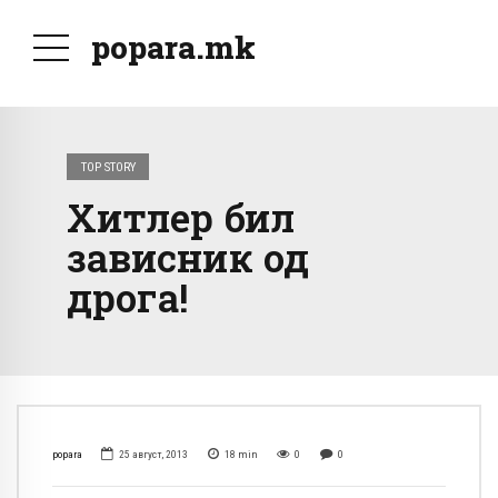
popara.mk
TOP STORY
Хитлер бил
зависник од
дрога!
popara
25 август, 2013
18
min
0
0