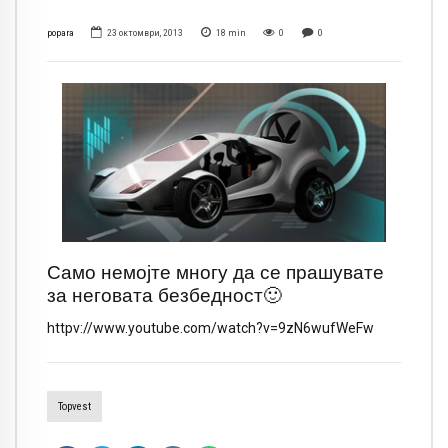
popara
23 октомври, 2013
18
min
0
0
Само немојте многу да се прашувате
за неговата безбедност
🙂
httpv://www.youtube.com/watch?v=9zN6wufWeFw
Topvest