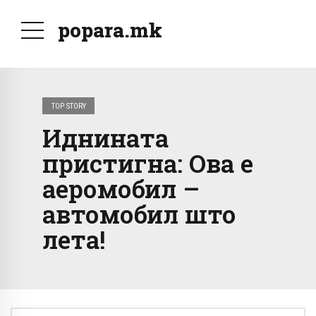
popara.mk
TOP STORY
Иднината
пристигна: Ова е
аеромобил –
автомобил што
лета!