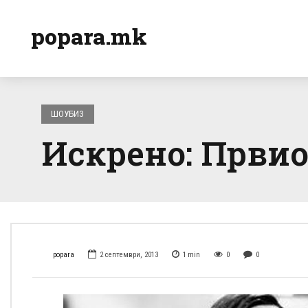
popara.mk
ШОУБИЗ
Искрено: Првио
popara
2 септември, 2013
1
min
0
0