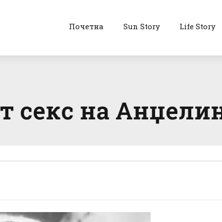
Почетна
Sun Story
Life Story
т секс на Анџели