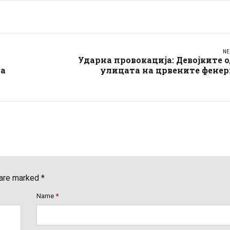
NE
Ударна провокација: Девојките 
на
улицата на црвените фенер
 are marked *
Name
*