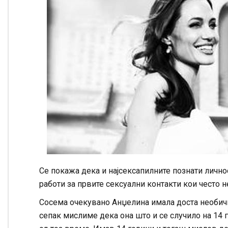
Се покажа дека и најсексапилните познати личн
работи за првите сексуални контакти кои често 
Сосема очекувано Анџелина имала доста необич
сепак мислиме дека она што и се случило на 14 