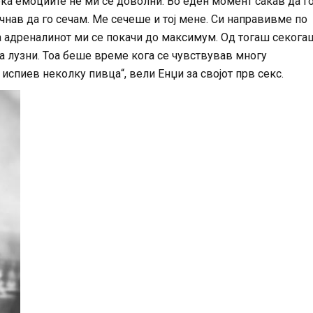
ка емоциите не ми се доволни. Во еден момент сакав да г
чнав да го сечам. Ме сечеше и тој мене. Си направивме по
 а адреналинот ми се покачи до максимум. Од тогаш секога
а лузни. Тоа беше време кога се чувствував многу
испиев неколку пивца“, вели Енџи за својот прв секс.