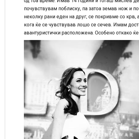
од тоа време. Имав 14 години и тогаш мислев де
почувствувам поблиску, па затоа земав нож и по
неколку рани еден на друг, се покривме со крв,
кога ќе се чувствував лошо се сечев. Имам дост
авантуристички расположена. Особено откако ќе 