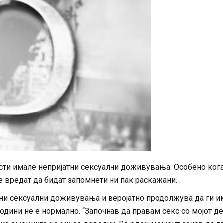
ости имале непријатни сексуални доживувања. Особено кога
не вредат да бидат запомнети ни пак раскажани.
ни сексуални доживувања и веројатно продолжува да ги им
години не е нормално. “Започнав да правам секс со мојот д