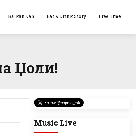
BalkanKan
Eat & Drink Story
Free Time
на Џоли!
Music Live