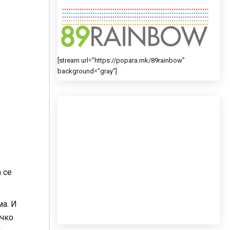
[stream url=”https://popara.mk/89rainbow”
background=”gray”]
 се
а. И
ечко