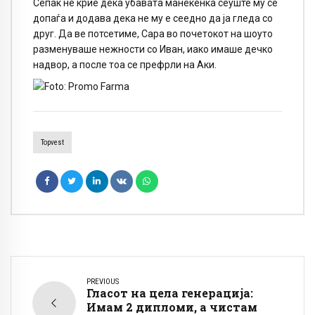
Сепак не крие дека убавата манекенка сеуште му се
допаѓа и додава дека не му е сеедно да ја гледа со
друг. Да ве потсетиме, Сара во почетокот на шоуто
разменуваше нежности со Иван, иако имаше дечко
надвор, а после тоа се префрли на Аки.
Topvest
PREVIOUS
Гласот на цела генерација:
Имам 2 дипломи, а чистам