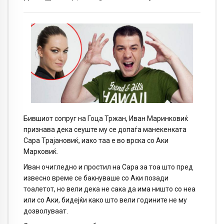
Бившиот сопруг на Гоца Тржан, Иван Маринковиќ
признава дека сеуште му се допаѓа манекенката
Сара Трајановиќ, иако таа е во врска со Аки
Марковиќ.
Иван очигледно и простил на Сара за тоа што пред
извесно време се бакнуваше со Аки позади
тоалетот, но вели дека не сака да има ништо со неа
или со Аки, бидејќи како што вели годините не му
дозволуваат.