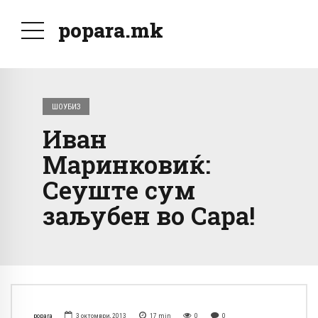
popara.mk
ШОУБИЗ
Иван
Маринковиќ:
Сеуште сум
заљубен во Сара!
popara
3 октомври, 2013
17
min
0
0