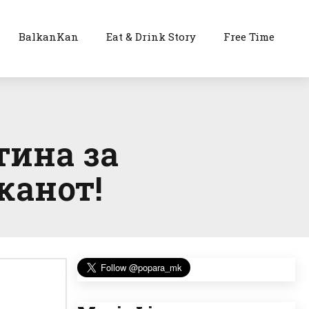
BalkanKan
Eat & Drink Story
Free Time
тина за
канот!