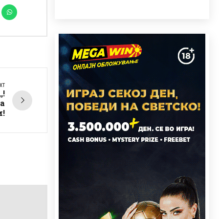
XT
,!
а
!