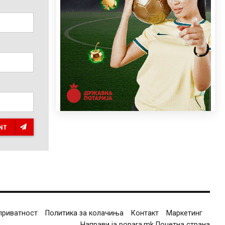
NT
приватност
Политика за колачиња
Контакт
Маркетинг
Направи ја popara.mk Почетна страна