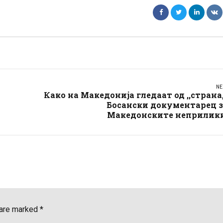
NE
Како на Македонија гледаат од ,,страна,
Босански документарец з
Македонските неприлики
 are marked *