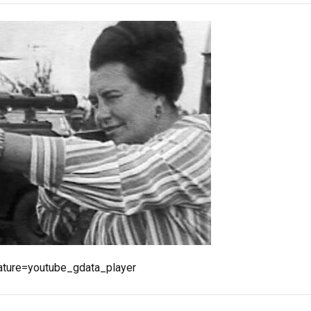
ture=youtube_gdata_player