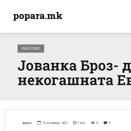
popara.mk
OUR STORY
Јованка Броз- 
некогашната Ев
popara
15 октомври, 2013
1
min
0
0