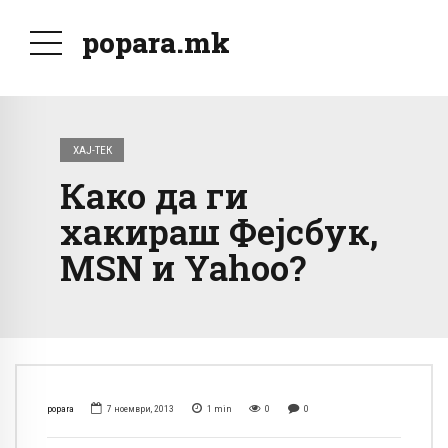
popara.mk
ХАЈ-ТЕК
Како да ги
хакираш Фејсбук,
MSN и Yahoo?
popara
7 ноември, 2013
1
min
0
0