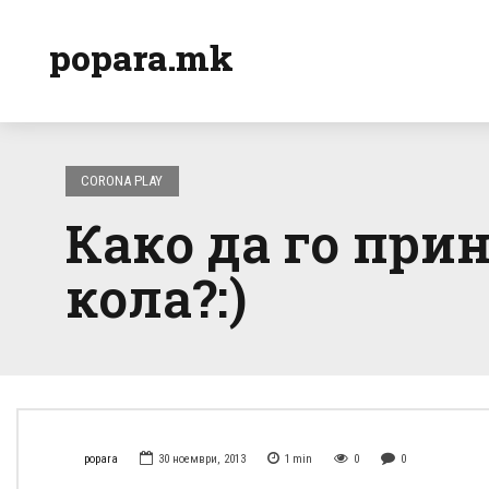
popara.mk
CORONA PLAY
Како да го при
кола?:)
popara
30 ноември, 2013
1
min
0
0