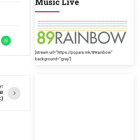
Music Live
[stream url=”https://popara.mk/89rainbow”
background=”gray”]
XT
ш
:)