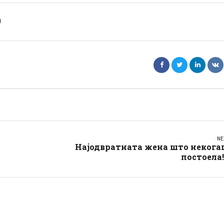
0
NE
Најодвратната жена што некога
постоела!