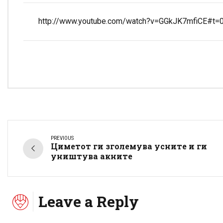
http://www.youtube.com/watch?v=GGkJK7mfiCE#t=
PREVIOUS
Циметот ги зголемува усните и ги
уништува акните
Leave a Reply