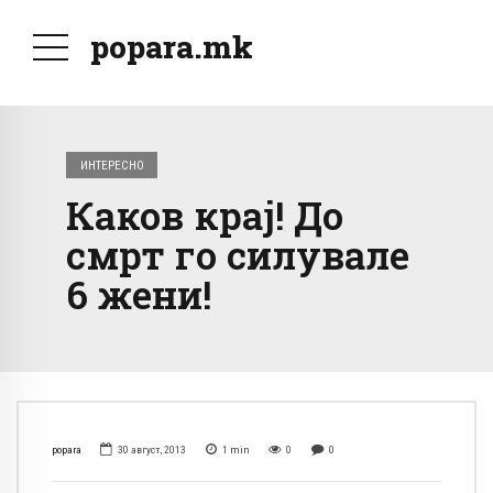
popara.mk
ИНТЕРЕСНО
Каков крај! До
смрт го силувале
6 жени!
popara
30 август, 2013
1
min
0
0