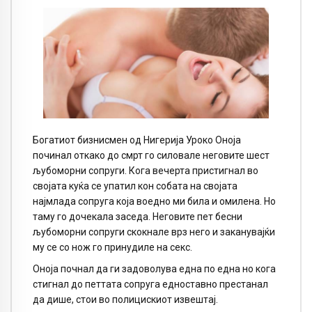
Богатиот бизнисмен од Нигерија Уроко Оноја
починал откако до смрт го силовале неговите шест
љубоморни сопруги. Кога вечерта пристигнал во
својата куќа се упатил кон собата на својата
најмлада сопруга која воедно ми била и омилена. Но
таму го дочекала заседа. Неговите пет бесни
љубоморни сопруги скокнале врз него и заканувајќи
му се со нож го принудиле на секс.
Оноја почнал да ги задоволува една по една но кога
стигнал до петтата сопруга едноставно престанал
да дише, стои во полицискиот извештај.