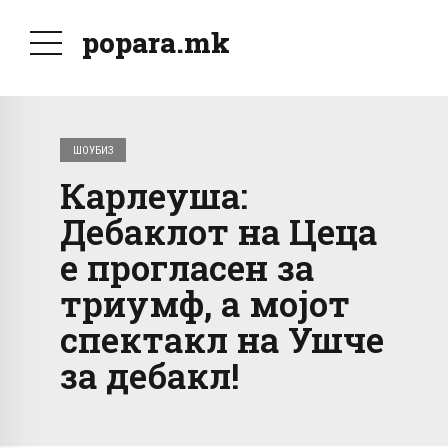
popara.mk
ШОУБИЗ
Карлеуша:
Дебаклот на Цеца
е прогласен за
триумф, а мојот
спектакл на Ушче
за дебакл!