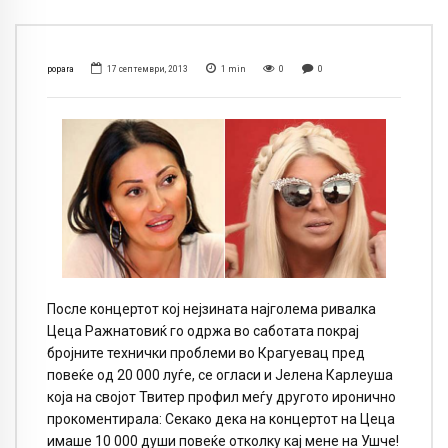
popara
17 септември, 2013
1
min
0
0
После концертот кој нејзината најголема ривалка
Цеца Ражнатовиќ го одржа во саботата покрај
бројните технички проблеми во Крагуевац пред
повеќе од 20 000 луѓе, се огласи и Јелена Карлеуша
која на својот Твитер профил меѓу другото иронично
прокоментирала: Секако дека на концертот на Цеца
имаше 10 000 души повеќе отколку кај мене на Ушче!