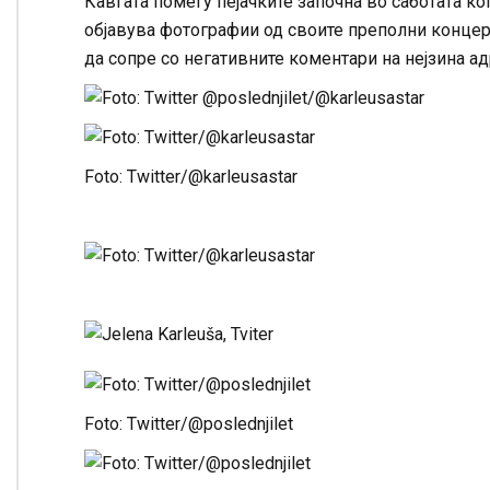
Кавгата помеѓу пејачките започна во саботата к
објавува фотографии од своите преполни концерт
да сопре со негативните коментари на нејзина а
Foto: Twitter/@karleusastar
Foto: Twitter/@poslednjilet