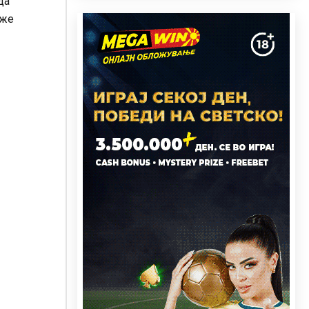
да
оже