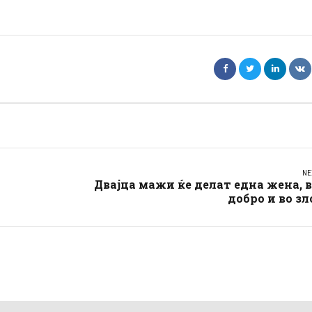
NE
Двајца мажи ќе делат една жена, 
добро и во зл