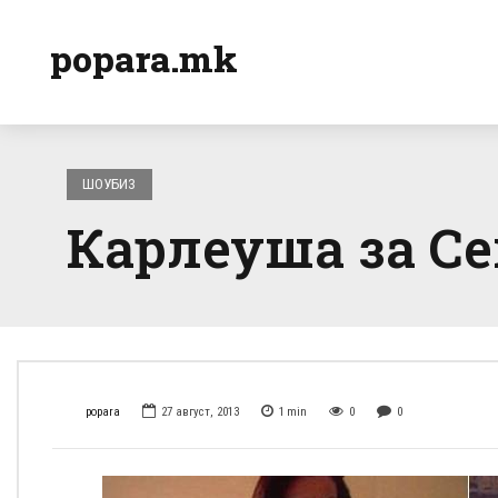
popara.mk
ШОУБИЗ
Карлеуша за Се
popara
27 август, 2013
1
min
0
0