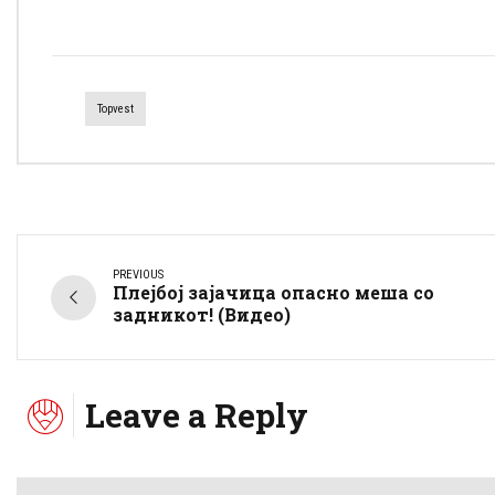
Topvest
PREVIOUS
Плејбој зајачица опасно меша со
задникот! (Видео)
Leave a Reply