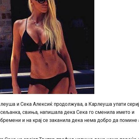
леуша и Сека Алексиќ продолжува, а Карлеуша упати сериј
 сељанка, свиња, напишала дека Сека го сменила името и
абремени и на крај се заканила дека нема добро да помине