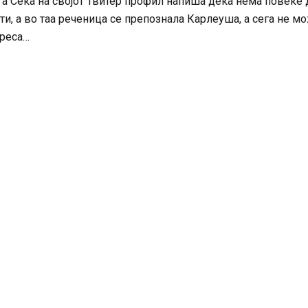
ога Сека на својот Твитер профил напиша дека нема повеќе 
и, а во таа реченица се препознала Карлеуша, а сега не м
дреса…