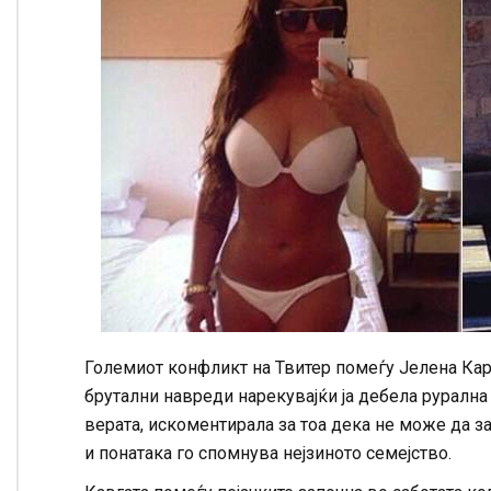
Големиот конфликт на Твитер помеѓу Јелена Кар
брутални навреди нарекувајќи ја дебела рурална
верата, искоментирала за тоа дека не може да з
и понатака го спомнува нејзиното семејство.