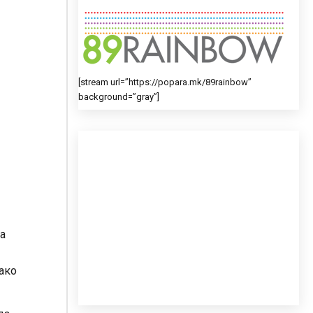
[stream url=”https://popara.mk/89rainbow”
background=”gray”]
а
 ако