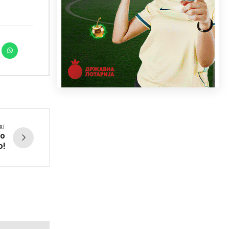
XT
во
о!