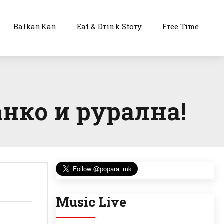
BalkanKan
Eat & Drink Story
Free Time
анко и рурална!
Music Live