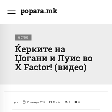
popara.mk
ШОУБИЗ
Ќерките на
Џогани и Луис во
Х Factor! (видео)
popara
13 ноември, 2013
17
min
0
0