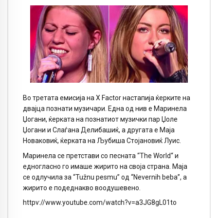
Во третата емисија на
X Factor
настапија ќерките на
двајца познати музичари. Една од нив е Маринела
Џогани, ќерката на познатиот музички пар Џоле
Џогани и Слаѓана Делибашиќ, а другата е Маја
Новаковиќ, ќерката на Љубиша Стојановиќ Луис.
Маринела се претстави со песната
“The World“
и
едногласно го имаше жирито на своја страна. Маја
се одлучила за “Tužnu pesmu” од “Nevernih beba”, а
жирито е подеднакво воодушевено.
httpv://www.youtube.com/watch?v=a3JG8gL01to