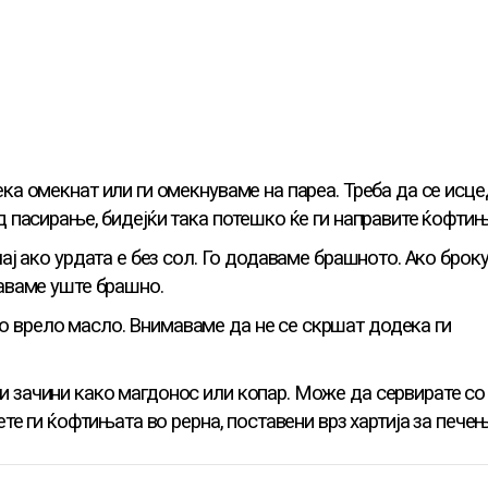
ка омекнат или ги омекнуваме на пареа. Треба да се исце
д пасирање, бидејќи така потешко ќе ги направите ќофтињ
ај ако урдата е без сол. Го додаваме брашното. Ако брок
даваме уште брашно.
 врело масло. Внимаваме да не се скршат додека ги
 зачини како магдонос или копар. Може да сервирате со
ете ги ќофтињата во рерна, поставени врз хартија за печењ