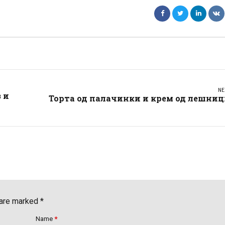
NE
 и
Торта од палачинки и крем од лешниц
 are marked *
Name
*