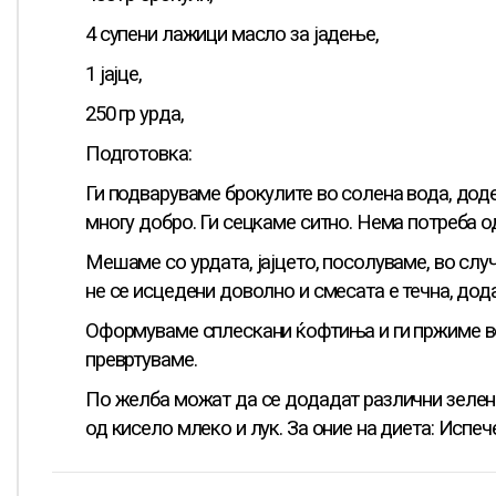
4 супени лажици масло за јадење,
1 јајце,
250 гр урда,
Подготовка:
Ги подваруваме брокулите во солена вода, доде
многу добро. Ги сецкаме ситно. Нема потреба о
Мешаме со урдата, јајцето, посолуваме, во случ
не се исцедени доволно и смесата е течна, до
Оформуваме сплескани ќофтиња и ги пржиме во
превртуваме.
По желба можат да се додадат различни зелени
од кисело млеко и лук. За оние на диета: Испеч