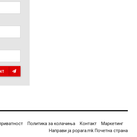
NT
приватност
Политика за колачиња
Контакт
Маркетинг
Направи ја popara.mk Почетна страна