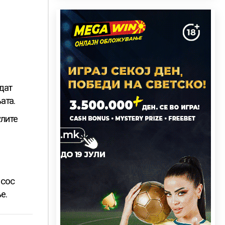
дат
ата.
улите
 сос
е.