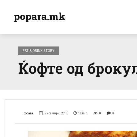
popara.mk
EAT & DRINK STORY
Ќофте од броку
popara
5 ноември, 2013
19
min
0
0