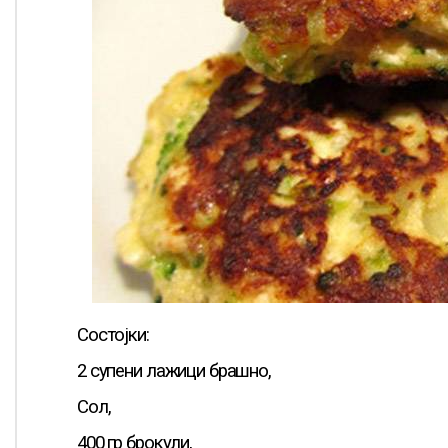
Состојки:
2 супени лажици брашно,
Сол,
400 гр брокули,