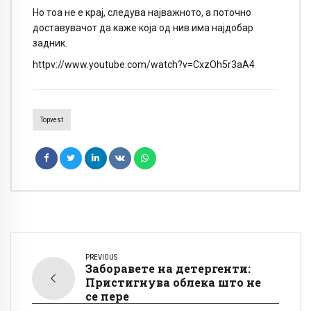
Но тоа не е крај, следува најважното, а поточно
доставувачот да каже која од нив има најдобар
задник.
httpv://www.youtube.com/watch?v=CxzOh5r3aA4
Topvest
PREVIOUS
Заборавете на детергенти:
Пристигнува облека што не
се пере