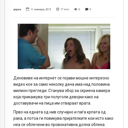
popara
11 ноември, 2013
17
min
0
0
Деновиве на интернет се појави мошне интересно
видео кое за само неколку дена има над половина
милион прегледи. Станува збор за скриена камера
која прикажува три полуголи девојки како на
доставувачи на пица им отвараат врата.
Прво на едната од нив случајно и паѓа крпата од
рака, а потоа ги повикува пријателките кои исто како
неа се облечени во провокативна долна облека.