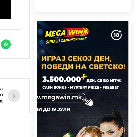
XT
о
и