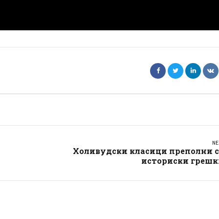
NE
Холивудски класици преполни с
историски грешк