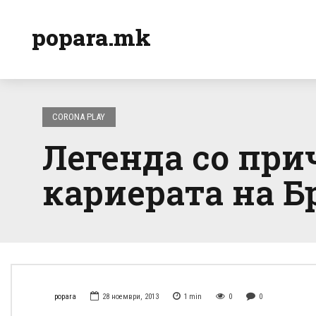
popara.mk
CORONA PLAY
Легенда со при
кариерата на Б
popara
28 ноември, 2013
1
min
0
0