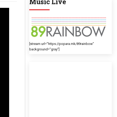
Music Live
[stream url=”https://popara.mk/89rainbow”
background=”gray”]