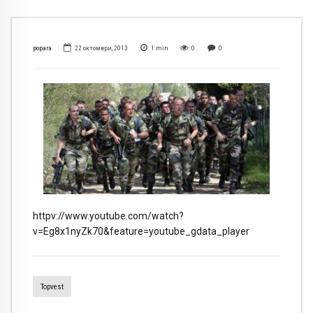
popara
22 октомври, 2013
1
min
0
0
httpv://www.youtube.com/watch?
v=Eg8x1nyZk70&feature=youtube_gdata_player
Topvest