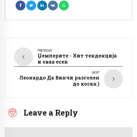
PREVIOUS
Џемперите - Хит тенденција
и оваа есен
NEXT
Леонардо Да Винчи разголен
до коска:)
Leave a Reply