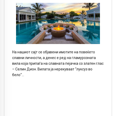
На нашиот сајт се објавени имотите на повеќето
славни личности, а денес е ред на гламурозната
вила која припаѓа на славната пејачка со златен глас
– Селин Дион. Вилата ја нерекуваат “луксуз во
бело“…