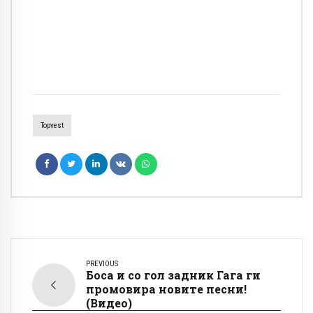
Topvest
PREVIOUS
Боса и со гол задник Гага ги
промовира новите песни!
(Видео)