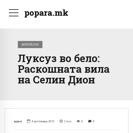
popara.mk
ИНТЕРЕСНО
Луксуз во бело:
Раскошната вила
на Селин Дион
popara
3 септември, 2013
2
min
0
0