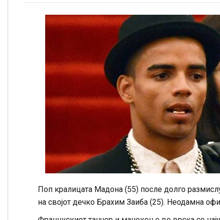
Поп кралицата Мадона (55) после долго размислу
на својот дечко Брахим Заиба (25). Неодамна офи
Францускиот танчер и манекен е во врска со нају