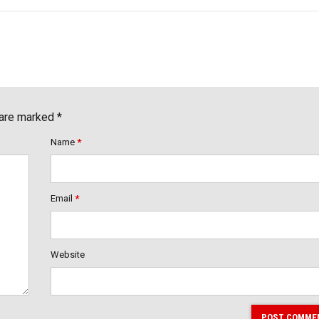
 are marked *
Name
*
Email
*
Website
POST COMME