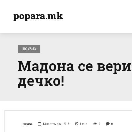
popara.mk
ШОУБИЗ
Мадона се вери
дечко!
popara
13 септември, 2013
1
min
0
0