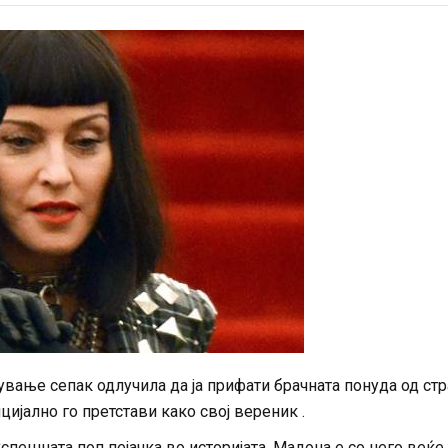
вање сепак одлучила да ја прифати брачната понуда од стр
цијално го претстави како свој вереник .
спешната поп пејачка во историјата. Мадона е со него веќе