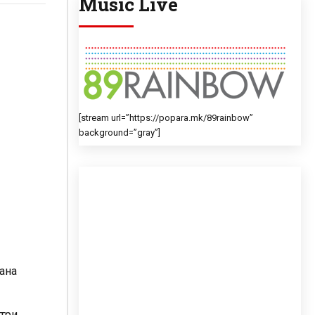
Music Live
[stream url=”https://popara.mk/89rainbow”
background=”gray”]
ана
 три