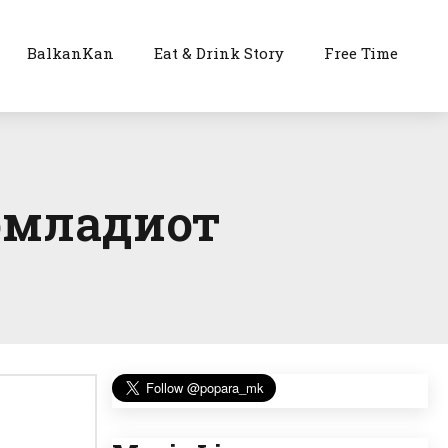
BalkanKan
Eat & Drink Story
Free Time
помладиот