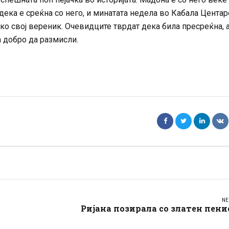
дека е среќна со него, и минатата недела во Кабала Центар
ако свој вереник. Очевидците тврдат дека била пресреќна, 
а добро да размисли.
NE
Ријана позирала со златен пени