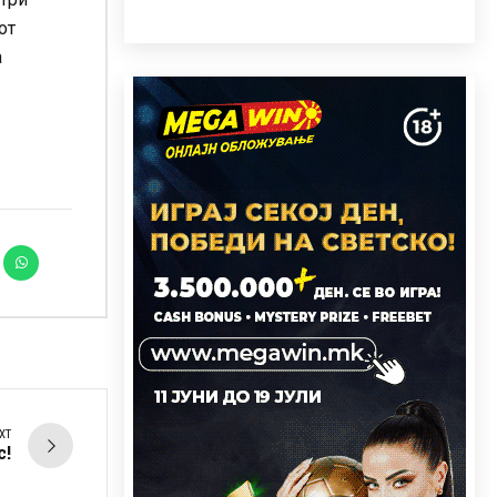
от
а
XT
с!