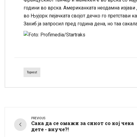
години во врска. Американката неодамна изјави 
во Њујорк пејачката својот дечко го претстави к
Захиб ја запросил пред година дена, но таа сакал
Topvest
PREVIOUS
Сака да се омажи за синот со кој чека
дете - внуче?!