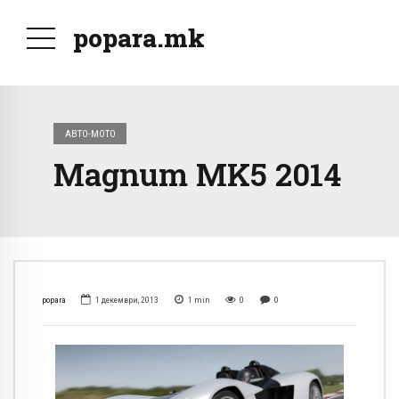
popara.mk
АВТО-МОТО
Magnum MK5 2014
popara
1 декември, 2013
1
min
0
0