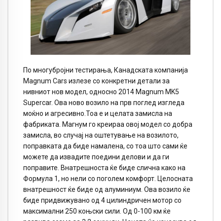
По многубројни тестирања, Канадската компанија
Magnum Cars излезе со конкретни детали за
нивниот нов модел, односно 2014 Magnum MK5
Supercar. Ова ново возило на прв поглед изгледа
моќно и агресивно.Тоа е и целата замисла на
фабриката. Магнум го креираа овој модел со добра
замисла, во случај на оштетување на возилото,
поправката да биде намалена, со тоа што сами ќе
можете да извадите поедини делови и да ги
поправите. Внатрешноста ќе биде слична како на
Формула 1, но нели со поголем комфорт. Целосната
внатрешност ќе биде од алуминиум. Ова возило ќе
биде придвижувано од 4 цилиндричен мотор со
максимални 250 коњски сили. Од 0-100 км ќе