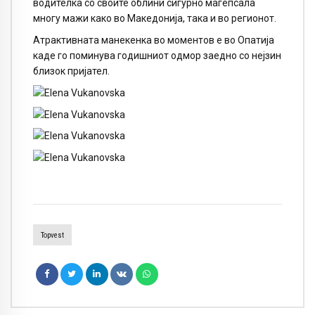
водителка со своите облини сигурно магепсала
многу мажи како во Македонија, така и во регионот.
Атрактивната манекенка во моментов е во Опатија
каде го поминува годишниот одмор заедно со нејзин
близок пријател.
Topvest