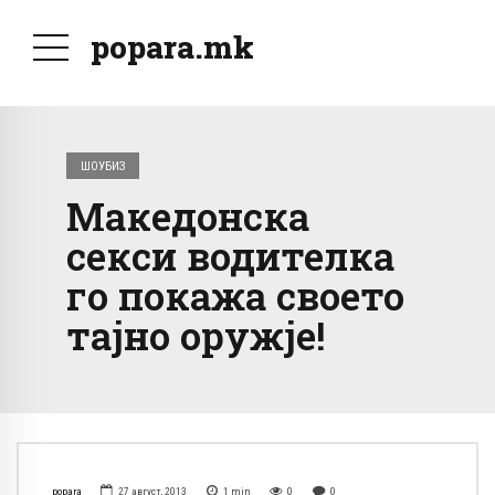
popara.mk
ШОУБИЗ
Македонска
секси водителка
го покажа своето
тајно оружје!
popara
27 август, 2013
1
min
0
0