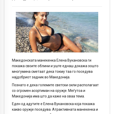
Македонската манекенка Елена Вукановска ги
покажа своите облини и уште еднаш докажа зошто
многумина сметаат дека токму таа го поседува
најдобриот задник во Македонија.
Познато е дека големите светски сили располагаат
со огромен асортиман на оружје. Меѓутоа и
Македонија има што да каже на оваа тема.
Еден од адутите е Елена Вукановска која покажа
какво оружје поседува. Атрактивната манекенка и