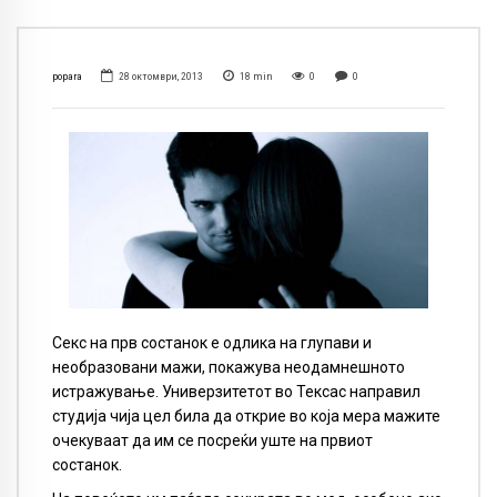
popara
28 октомври, 2013
18
min
0
0
Секс на прв состанок е одлика на глупави и
необразовани мажи, покажува неодамнешното
истражување. Универзитетот во Тексас направил
студија чија цел била да открие во која мера мажите
очекуваат да им се посреќи уште на првиот
состанок.