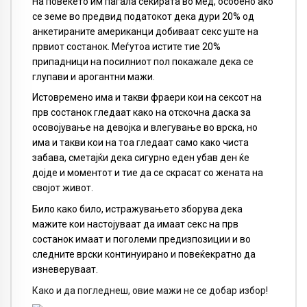
На повеќето им паѓала секирата во мед, особено ако
се земе во предвид податокот дека дури 20% од
анкетираните американци добиваат секс уште на
првиот состанок. Меѓутоа истите тие 20%
припадници на посилниот пол покажале дека се
глупави и арогантни мажи.
Истовремено има и такви фраери кои на сексот на
прв состанок гледаат како на отскочна даска за
осовојување на девојка и влегување во врска, но
има и такви кои на тоа гледаат само како чиста
забава, сметајќи дека сигурно еден убав ден ќе
дојде и моментот и тие да се скрасат со жената на
својот живот.
Било како било, истражувањето зборува дека
мажите кои настојуваат да имаат секс на прв
состанок имаат и поголеми предизпозиции и во
следните врски континуирано и повеќекратно да
изневеруваат.
Како и да погледнеш, овие мажи не се добар избор!