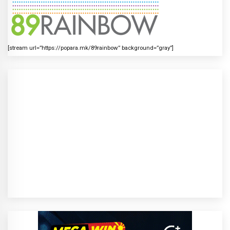
[stream url=”https://popara.mk/89rainbow” background=”gray”]