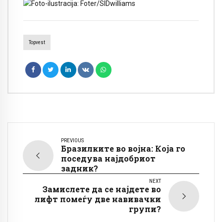
Topvest
PREVIOUS
Бразилките во војна: Која го
поседува најдобриот
задник?
NEXT
Замислете да се најдете во
лифт помеѓу две навивачки
групи?