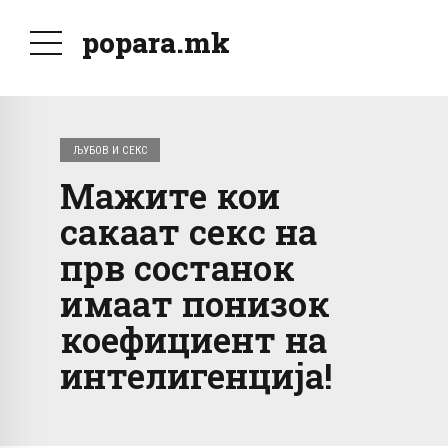
popara.mk
ЉУБОВ И СЕКС
Мажите кои
сакаат секс на
прв состанок
имаат понизок
коефициент на
интелигенција!