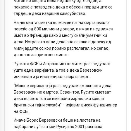
мртов во својата вила недалеку од Лондон, а
покасно е потврдено дека е обесен, поради што се
тврдеше дека извршил самоубиство.
На неговата сметка во моментот на смрта имало
повеќе од 800 милиони долари, а имал и недвижен
имот во Франција како и многу скапи уметнички
дела. Истрагата вели дека ова секако е далеку од
милијардите со кои порано располагал, но сепак
доволно за пристоен живот.
Руската ФСБ и Истражниот комитет разгледуваат
уште една варијанта, а тоа е дека Березовски
исчезнал и ја инсценирал својата смрт.
“Мошне сериозно ја разгледуваме можноста дека
Березовски не е мртов. Освен тоа, Русите сметаат
дека во сето тоа се вмешани израелски како и
британски тајни служби“ – изјавил висок функционер
на ФСБ.
Иначе Борис Березовски беше на листата на
најбарани луѓе за кои Русија во 2001 распиша