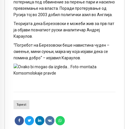
потерница под обвинение за перење пари и насилно
превземање на власта. Поради протерување од
Русија тој во 2003 добил политички азил во Англија.
Теоријата дека Березовски е можеби жив за прв пат
ја објави познатиот руски аналитичар Андреј
Караулов.
“Погребот на Березовски беше навистина чуден –
смеење, мини сукњи, мајка му која изјави дека се
помина добро“ – изјавил Караулов.
Topvest