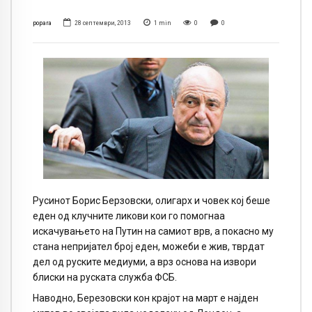
popara
28 септември, 2013
1
min
0
0
Русинот Борис Берзовски, олигарх и човек кој беше
еден од клучните ликови кои го помогнаа
искачувањето на Путин на самиот врв, а покасно му
стана непријател број еден, можеби е жив, тврдат
дел од руските медиуми, а врз основа на извори
блиски на руската служба ФСБ.
Наводно, Березовски кон крајот на март е најден