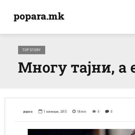
popara.mk
TOP STORY
Многу тајни, а
popara
1 ноември, 2013
18
min
0
0