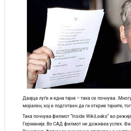
Двајца луѓе и една тајна – така се почнува…Многу
морален, кој е подготвен да ги открие тајните, 
Така почнува филмот “Inside WikiLeaks“ во режи
Германија. Во САД филмот не доживеа успех. Фи