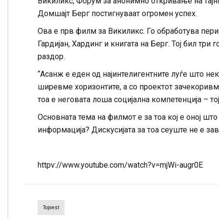
Викиликс, Форум за анонимно откривање на тајн
Домшајт Берг постигнуваат огромен успех.
Ова е прв филм за Викиликс. Го обработува пери
Гардијан, Хардинг и книгата на Берг. Тој бил три 
раздор.
“Асанж е еден од најинтелигентните луѓе што нек
ширевме хоризонтите, а со проектот зачекоривме
тоа е неговата лоша социјална компетенција – то
Основната тема на филмот е за тоа кој е оној што
информација? Дискусијата за тоа сеуште не е з
httpv://www.youtube.com/watch?v=mjWi-augr0E
Topvest