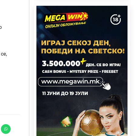
о
се,