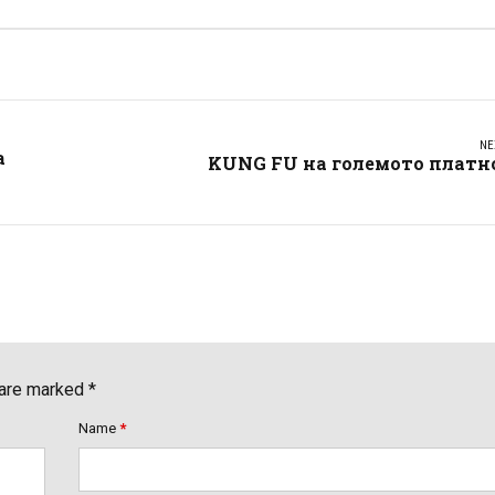
NE
а
KUNG FU на големото платно
 are marked *
Name
*