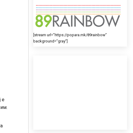
[stream url=”https://popara.mk/89rainbow”
background=”gray”]
 е
жим.
та