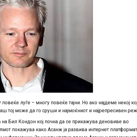
 повеќе луѓе – многу повеќе тајни. Но ако најдеме некој кој
тогаш тој може да го сруши и најмоќниот и најрепресивен ре
ја на Бил Кондон кој почна да се прикажува деновиве во
лмот покажува како Асанж ја развива интернет платформа