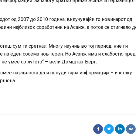
и информации. За многу кратко време Асанж и германецот
одот од 2007 до 2010 година, вклучувајќи го новинарот од
години најблизок соработник на Асанж, а потоа се стигнало д
огаш сум ги сретнал. Многу научив во тој период, ние ги
 на еден сосема нов терен. Но Асанж има и слабости, пред 
ј не умее со луѓето“ – вели Домштајт Берг.
 смее на јавноста да и понуди тајна информација – и колку
авршена…