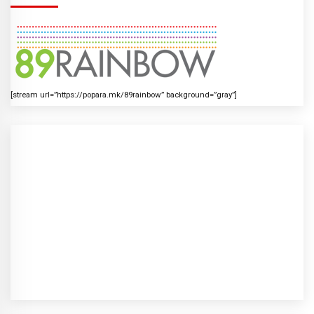
[stream url=”https://popara.mk/89rainbow” background=”gray”]