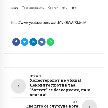
popara
31 октомври, 2013
1
min
0
0
http://www.youtube.com/watch?v=8bVAl73JvLM
PREVIOUS
Холестеролот не убива!
Лековите против таа
“болест“ се безкорисни, па и
опасни!
NEXT
Еве што се случува кога