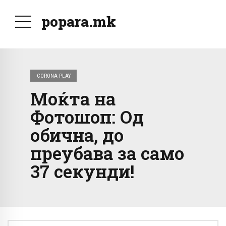
popara.mk
CORONA PLAY
Моќта на
Фотошоп: Од
обична, до
преубава за само
37 секунди!