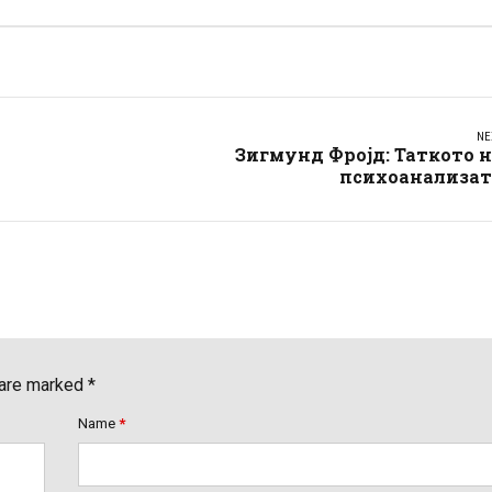
NE
Зигмунд Фројд: Таткото 
психоанализат
 are marked *
Name
*