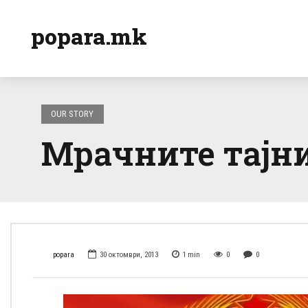
popara.mk
OUR STORY
Мрачните тајни
popara
30 октомври, 2013
1
min
0
0