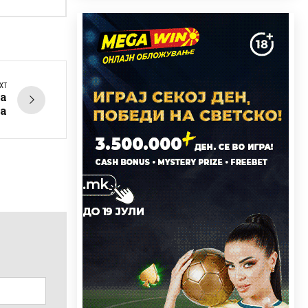
XT
на
а