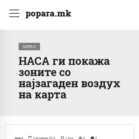
popara.mk
ЗДРАВЈЕ
НАСА ги покажа
зоните со
најзагаден воздух
на карта
popara
5 октомври, 2013
1
min
0
0