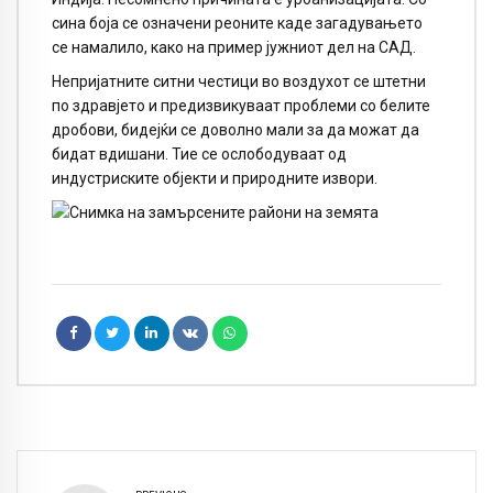
сина боја се означени реоните каде загадувањето
се намалило, како на пример јужниот дел на САД.
Непријатните ситни честици во воздухот се штетни
по здравјето и предизвикуваат проблеми со белите
дробови, бидејќи се доволно мали за да можат да
бидат вдишани. Тие се ослободуваат од
индустриските објекти и природните извори.