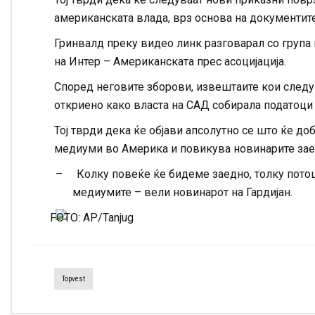
американската влада, врз основа на документит
Гринвалд преку видео линк разговарал со група
на Интер – Американската прес асоцијација.
Според неговите зборови, извештаите кои следув
откриено како власта на САД собирала податоци
Тој тврди дека ќе објави апсолутно се што ќе до
медиуми во Америка и повикува новинарите заед
–
Колку повеќе ќе бидеме заедно, толку потош
медиумите – вели новинарот на Гардијан.
Topvest