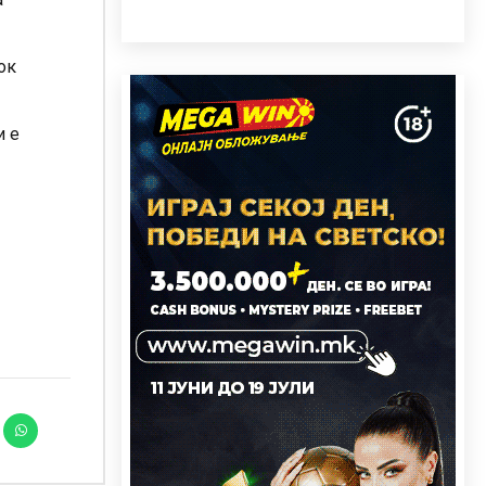
ок
и е