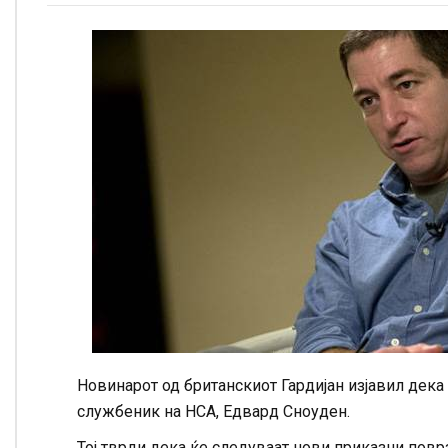
Новинарот од британскиот Гардијан изјавил дека
службеник на НСА, Едвард Сноуден.
Тој тврди дека ќе следуваат нови приказни повр