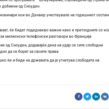
е добиени од Сноуден.
 новинари кои во Денвер учествувале на годишниот состан
аат, ќе бидат подеднакво важни како и претходните со ко
 за милионски телефонски разговори во Франција.
бие од Сноуден, додавајќи дека на удар се сите слободни
но да се борат за своите права.
ко ќе и биде на државата да ја угнетува слободата на