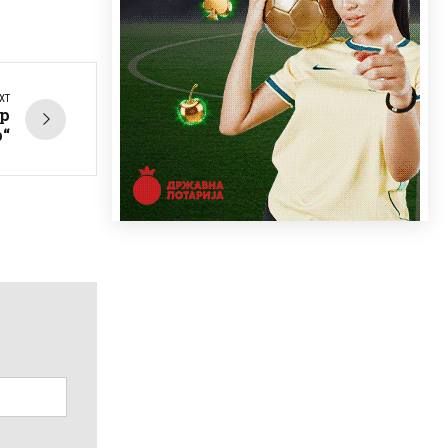
XT
р
р“