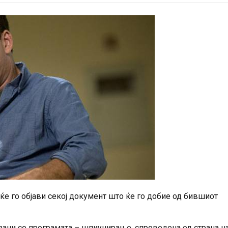
 ќе го објави секој документ што ќе го добие од бившиот
зани со програмата – шпиунирање, спроведена од страна н