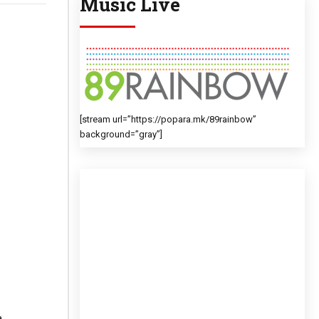
Music Live
[stream url=”https://popara.mk/89rainbow”
background=”gray”]
а