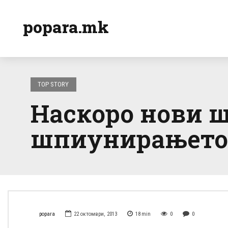
popara.mk
TOP STORY
Наскоро нови 
шпиунирањето
popara
22 октомври, 2013
18
min
0
0