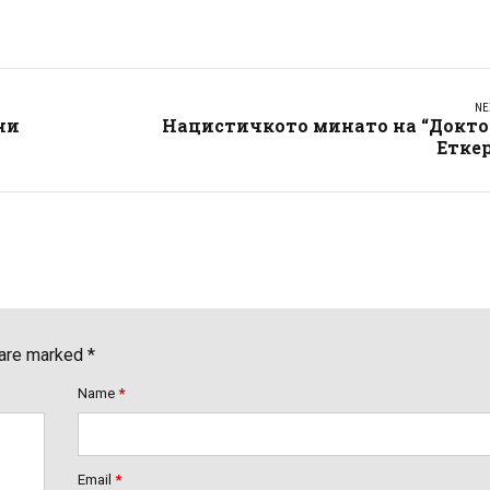
NE
ни
Нацистичкото минато на “Докто
Етке
 are marked *
Name
*
Email
*