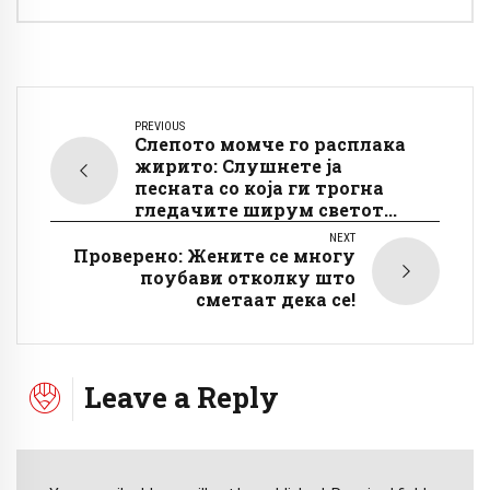
PREVIOUS
Слепото момче го расплака
жирито: Слушнете ја
песната со која ги трогна
гледачите ширум светот...
NEXT
Проверено: Жените се многу
поубави отколку што
сметаат дека се!
Leave a Reply