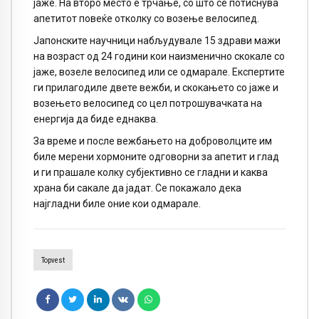
јаже. На второ место е трчање, со што се потиснува
апетитот повеќе отколку со возење велосипед.
Јапонските научници набљудувале 15 здрави мажи
на возраст од 24 години кои наизменично скокале со
јаже, возеле велосипед или се одмарале. Експертите
ги прилагодиле двете вежби, и скокањето со јаже и
возењето велосипед со цел потрошувачката на
енергија да биде еднаква.
За време и после вежбањето на доброволците им
биле мерени хормоните одговорни за апетит и глад
и ги прашале колку субјективно се гладни и каква
храна би сакале да јадат. Се покажало дека
најгладни биле оние кои одмарале.
Topvest