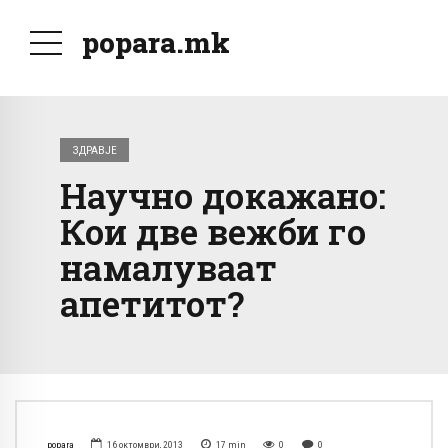
popara.mk
ЗДРАВЈЕ
Научно докажано:
Кои две вежби го
намалуваат
апетитот?
popara
16 октомври, 2013
17
min
0
0