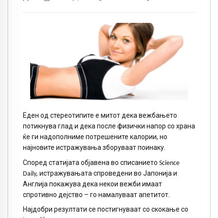
Еден од стереотипите е митот дека вежбањето
потикнува глад и дека после физички напор со храна
ќе ги надополниме потрешените калории, но
најновите истражувања зборуваат поинаку.
Според статијата објавена во списанието
Science
,
истражувањата спроведени во Јапонија и
Daily
Англија покажува дека некои вежби имаат
спротивно дејство – го намалуваат апетитот.
Најдобри резултати се постигнуваат со скокање со