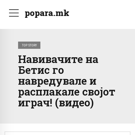
popara.mk
TOP STORY
Навивачите на
Бетис го
навредувале и
расплакале својот
играч! (видео)