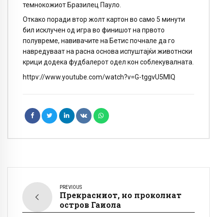
темнокожиот Бразилец Пауло.
Откако поради втор жолт картон во само 5 минути
бил исклучен од игра во финишот на првото
полувреме, навивачите на Бетис почнале да го
навредуваат на расна основа испуштајќи животнски
крици додека фудбалерот одел кон соблекувалната.
httpv://www.youtube.com/watch?v=G-tggvU5MIQ
PREVIOUS
Прекрасниот, но проколнат
остров Гаиола