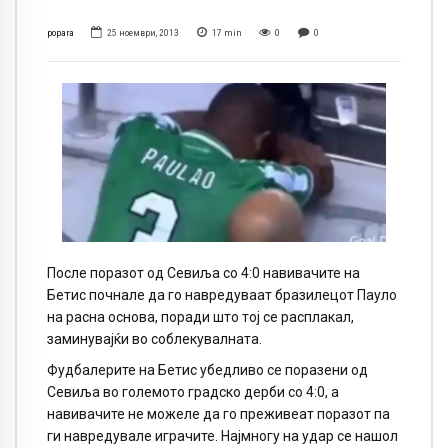
popara
25 ноември, 2013
17
min
0
0
После поразот од Севиља со 4:0 навивачите на
Бетис почнале да го навредуваат бразилецот Пауло
на расна основа, поради што тој се расплакал,
заминувајќи во соблекувалната.
Фудбалерите на Бетис убедливо се поразени од
Севиља во големото градско дерби со 4:0, а
навивачите не можеле да го преживеат поразот па
ги навредувале играчите. Најмногу на удар се нашол