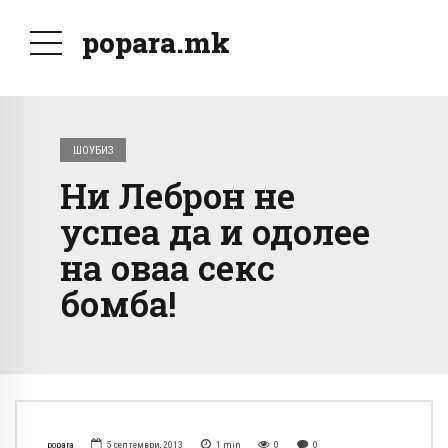
popara.mk
ШОУБИЗ
Ни Леброн не
успеа да и одолее
на оваа секс
бомба!
popara
5 септември, 2013
1
min
0
0