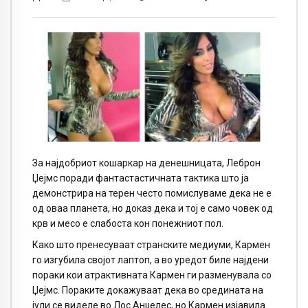
За најдобриот кошаркар на денешницата, Леброн
Џејмс поради фантастастичната тактика што ја
демонстрира на терен често помислуваме дека не е
од оваа планета, но доказ дека и тој е само човек од
крв и месо е слабоста кон понежниот пол.
Како што пренесуваат странските медиуми, Кармен
го изгубила својот лаптоп, а во уредот биле најдени
пораки кои атрактивната Кармен ги разменувала со
Џејмс. Пораките докажуваат дека во средината на
јули се виделе во Лос Анџелес, но Кармен изјавила