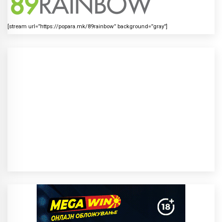
[stream url=”https://popara.mk/89rainbow” background=”gray”]