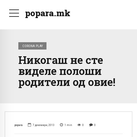
popara.mk
CORONA PLAY
Никогаш не сте
виделе полоши
родители од овие!
popara
7 декември, 2013
1
min
0
0