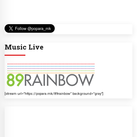
Music Live
[stream url=”https://popara.mk/89rainbow” background=”gray”]