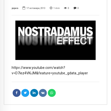
popara
17 октомври, 2013
1
min
0
0
httpv://www.youtube.com/watch?
v=D7Iez4VKiJM&feature=youtube_gdata_player