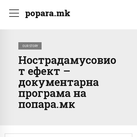
popara.mk
OUR STORY
Нострадамусовио
т ефект –
документарна
програма на
попара.мк