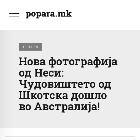
popara.mk
TOP STORY
Нова фотографија
од Неси:
Чудовиштето од
Шкотска дошло
во Австралија!