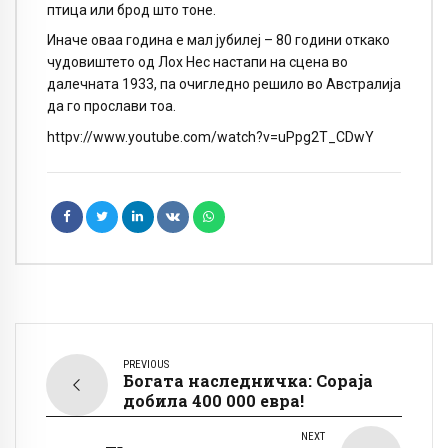
птица или брод што тоне.
Иначе оваа година е мал јубилеј – 80 години откако
чудовиштето од Лох Нес настапи на сцена во
далечната 1933, па очигледно решило во Австралија
да го прослави тоа.
httpv://www.youtube.com/watch?v=uPpg2T_CDwY
PREVIOUS
Богата наследничка: Сораја
добила 400 000 евра!
NEXT