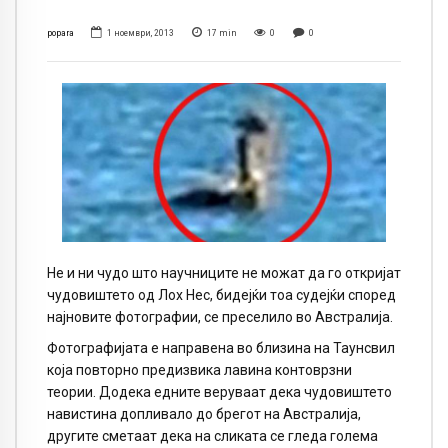
popara
1 ноември, 2013
17
min
0
0
Не и ни чудо што научниците не можат да го откријат
чудовиштето од Лох Нес, бидејќи тоа судејќи според
најновите фотографии, се преселило во Австралија.
Фотографијата е направена во близина на Таунсвил
која повторно предизвика лавина контоврзни
теории. Додека едните веруваат дека чудовиштето
навистина допливало до брегот на Австралија,
другите сметаат дека на сликата се гледа голема