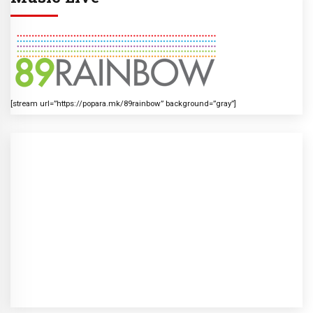
[stream url=”https://popara.mk/89rainbow” background=”gray”]