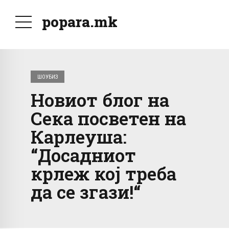
popara.mk
ШОУБИЗ
Новиот блог на
Сека посветен на
Карлеуша:
“Досадниот
крлеж кој треба
да се згази!“