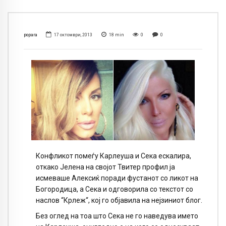
popara
17 октомври, 2013
18
min
0
0
Конфликот помеѓу Карлеуша и Сека ескалира,
откако Јелена на својот Твитер профил ја
исмеваше Алексиќ поради фустанот со ликот на
Богородица, а Сека и одговорила со текстот со
наслов “Крлеж“, кој го објавила на нејзиниот блог.
Без оглед на тоа што Сека не го наведува името