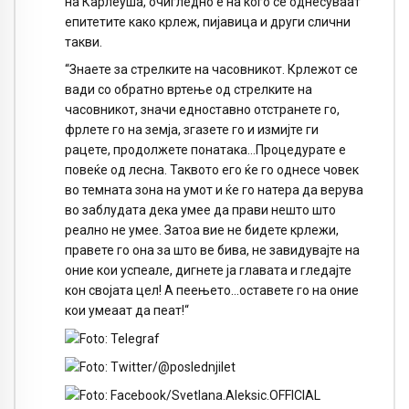
на Карлеуша, очигледно е на кого се однесуваат
епитетите како крлеж, пијавица и други слични
такви.
“Знаете за стрелките на часовникот. Крлежот се
вади со обратно вртење од стрелките на
часовникот, значи едноставно отстранете го,
фрлете го на земја, згазете го и измијте ги
рацете, продолжете понатака…Процедурате е
повеќе од лесна. Таквото его ќе го однесе човек
во темната зона на умот и ќе го натера да верува
во заблудата дека умее да прави нешто што
реално не умее. Затоа вие не бидете крлежи,
правете го она за што ве бива, не завидувајте на
оние кои успеале, дигнете ја главата и гледајте
кон својата цел! А пеењето…оставете го на оние
кои умеаат да пеат!“