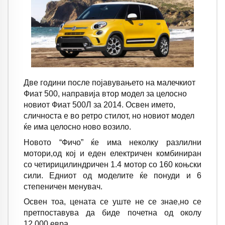
Две години после појавувањето на малечкиот
Фиат 500, направија втор модел за целосно
новиот Фиат 500Л за 2014. Освен името,
сличноста е во ретро стилот, но новиот модел
ќе има целосно ново возило.
Новото “Фичо” ќе има неколку разлилни
мотори,од кој и еден електричен комбиниран
со четирицилиндричен 1.4 мотор со 160 коњски
сили. Едниот од моделите ќе понуди и 6
степеничен менувач.
Освен тоа, цената се уште не се знае,но се
претпоставува да биде почетна од околу
12.000 евра.