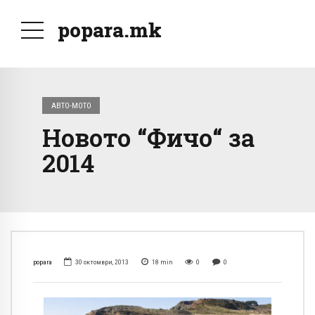
popara.mk
АВТО-МОТО
Новото “Фичо“ за
2014
popara
30 октомври, 2013
18
min
0
0