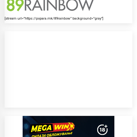
[stream url=”https://popara.mk/89rainbow” background=”gray”]