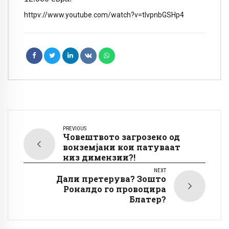
httpv://www.youtube.com/watch?v=tIvpnbGSHp4
PREVIOUS
Човештвото загрозено од
вонземјани кои патуваат
низ димензии?!
NEXT
Дали претерува? Зошто
Роналдо го провоцира
Блатер?