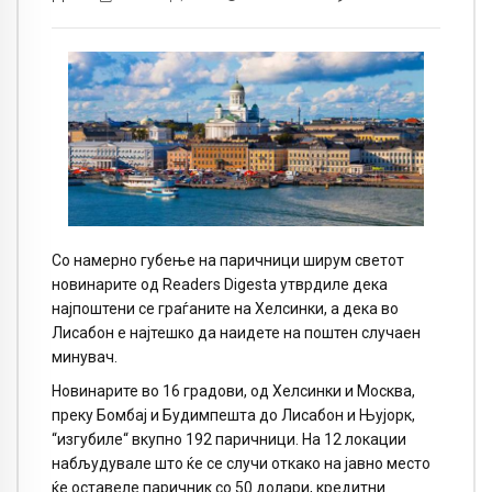
Со намерно губење на паричници ширум светот
новинарите од
Readers Digesta
утврдиле дека
најпоштени се граѓаните на Хелсинки, а дека во
Лисабон е најтешко да наидете на поштен случаен
минувач.
Новинарите во 16 градови, од Хелсинки и Москва,
преку Бомбај и Будимпешта до Лисабон и Њујорк,
“изгубиле“ вкупно 192 паричници. На 12 локации
набљудувале што ќе се случи откако на јавно место
ќе оставеле паричник со 50 долари, кредитни