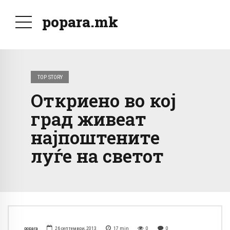
popara.mk
TOP STORY
Откриено во кој
град живеат
најпоштените
луѓе на светот
popara
26 септември, 2013
17
min
0
0