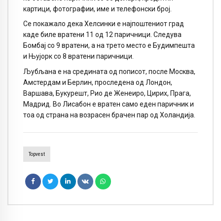
картици, фотографии, име и телефонски број.
Се покажало дека Хелсинки е најпоштениот град
каде биле вратени 11 од 12 паричници. Следува
Бомбај со 9 вратени, а на трето место е Будимпешта
и Њујорк со 8 вратени паричници.
Љубљана е на средината од пописот, после Москва,
Амстердам и Берлин, проследена од Лондон,
Варшава, Букурешт, Рио де Женеиро, Цирих, Прага,
Мадрид. Во Лисабон е вратен само еден паричник и
тоа од страна на возрасен брачен пар од Холандија.
Topvest