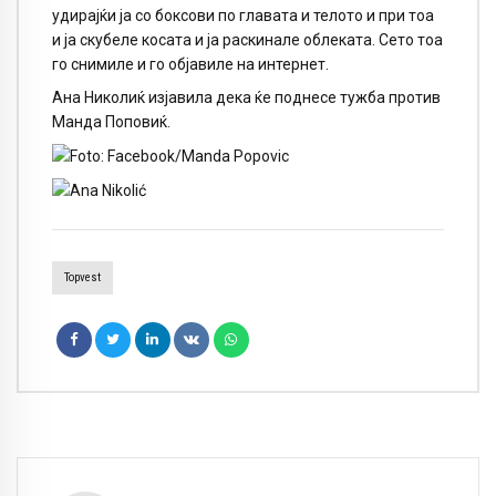
удирајќи ја со боксови по главата и телото и при тоа
и ја скубеле косата и ја раскинале облеката. Сето тоа
го снимиле и го објавиле на интернет.
Ана Николиќ изјавила дека ќе поднесе тужба против
Манда Поповиќ.
Topvest