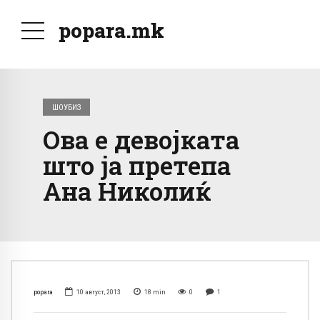
popara.mk
ШОУБИЗ
Ова е девојката
што ја претепа
Ана Николиќ
popara
10 август, 2013
18
min
0
1