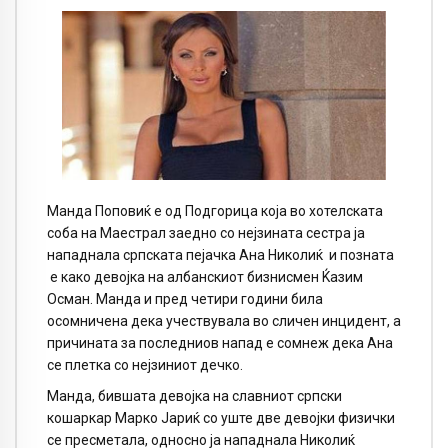
Манда Поповиќ е од Подгорица која во хотелската
соба на Маестрал заедно со нејзината сестра ја
нападнала српската пејачка Ана Николиќ
и позната
е како девојка на албанскиот бизнисмен Ќазим
Осман. Манда и пред четири години била
осомничена дека учествувала во сличен инцидент, а
причината за последниов напад е сомнеж дека Ана
се плетка со нејзиниот дечко.
Манда, бившата девојка на славниот српски
кошаркар Марко Јариќ со уште две девојки физички
се пресметала, односно ја нападнала Николиќ