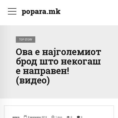
popara.mk
TOP STORY
Ова е најголемиот
брод што некогаш
е направен!
(видео)
popara
8 декември, 2013
1
min
0
0