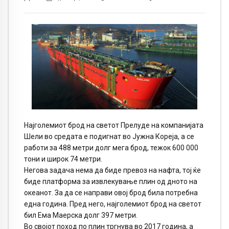
Најголемиот брод на светот Прелуде на компанијата
Шели во средата е подигнат во Јужна Кореја, а се
работи за 488 метри долг мега брод, тежок 600 000
тони и широк 74 метри.
Негова задача нема да биде превоз на нафта, тој ќе
биде платформа за извлекување плин од дното на
океанот. За да се направи овој брод била потребна
една година. Пред него, најголемиот брод на светот
бил Ема Маерска долг 397 метри.
Во својот поход по плин тргнува во 2017 година, а