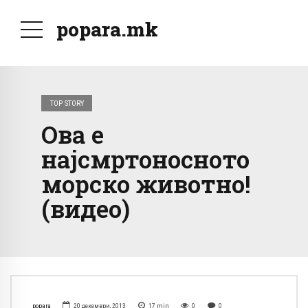
popara.mk
TOP STORY
Ова е
најсмртоносното
морско животно!
(видео)
popara
20 декември, 2013
17
min
0
0