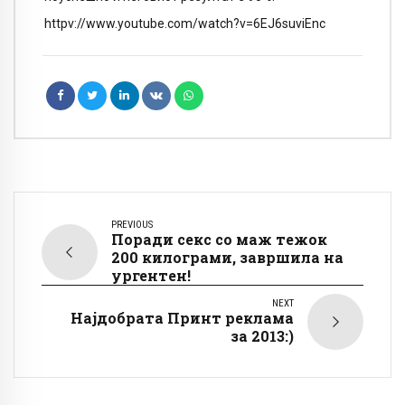
httpv://www.youtube.com/watch?v=6EJ6suviEnc
PREVIOUS
Поради секс со маж тежок
200 килограми, завршила на
ургентен!
NEXT
Најдобрата Принт реклама
за 2013:)