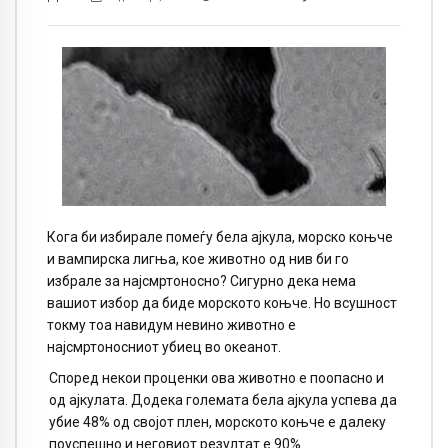
Кога би избирале помеѓу бела ајкула, морско коњче
и вампирска лигња, кое животно од нив би го
избрале за најсмртоносно? Сигурно дека нема
вашиот избор да биде морското коњче. Но всушност
токму тоа навидум невино животно е
најсмртоносниот убиец во океанот.
Според некои проценки ова животно е поопасно и
од ајкулата. Додека големата бела ајкула успева да
убие 48% од својот плен, морското коњче е далеку
поуспешно и неговиот резултат е 90%.