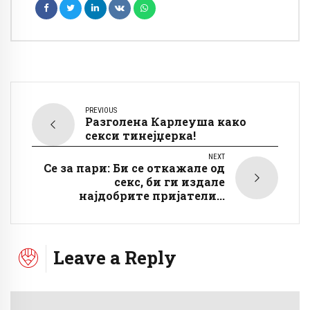
PREVIOUS
Разголена Карлеуша како
секси тинејџерка!
NEXT
Се за пари: Би се откажале од
секс, би ги издале
најдобрите пријатели...
Leave a Reply