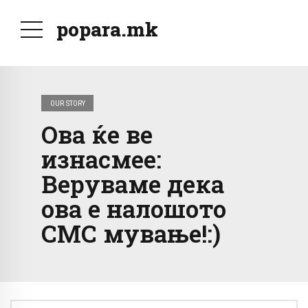
popara.mk
OUR STORY
Ова ќе ве
изнасмее:
Веруваме дека
ова е налошото
СМС мување!:)