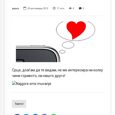
popara
20 септември, 2013
17
min
0
0
Срце, доаѓам да те видам, не ме интересира ни колку
чини горивото, ни ништо друго!
Topvest