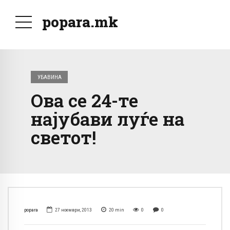
popara.mk
УБАВИНА
Ова се 24-те
најубави луѓе на
светот!
popara
27 ноември, 2013
20
min
0
0