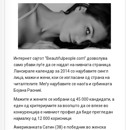
Интернет сајтот “Beautifulpeople.com” дозволува
само убави луѓе да се најдат на нивната страница.
Лансирале календар за 2014 со најубавите сингл
лица, мажи и жени, кои се изгласани од страна на
читалтелите. Меѓу најубавите се наоѓа и србинката
Бојана Раониќ.
Мажите и жените се избрани од 45 000 кандидати, а
еден од критериумите за воопшто да се влезе во
конкуренција е нивниот профил да биде прегледан
најмалку од 12 000 корисници.
Американката Сатин (38) е победник во женска