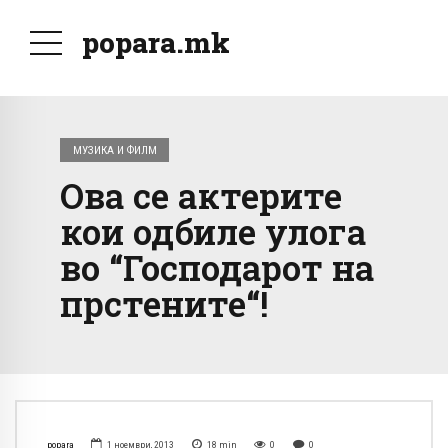
popara.mk
МУЗИКА И ФИЛМ
Ова се актерите
кои одбиле улога
во “Господарот на
прстените“!
popara
1 ноември, 2013
18
min
0
0