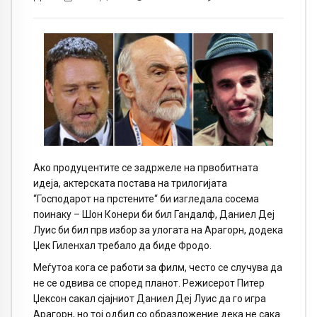
Ако продуцентите се задржеле на првобитната
идеја, актерската постава на трилогијата
“Господарот на прстените“ би изгледала сосема
поинаку – Шон Конери би бил Гандалф, Даниел Деј
Луис би бил прв избор за улогата на Арагорн, додека
Џек Гиленхал требало да биде Фродо.
Меѓутоа кога се работи за филм, често се случува да
не се одвива се според планот. Режисерот Питер
Џексон сакал сјајниот Даниел Деј Луис да го игра
Арагорн, но тој одбил со образложение дека не сака