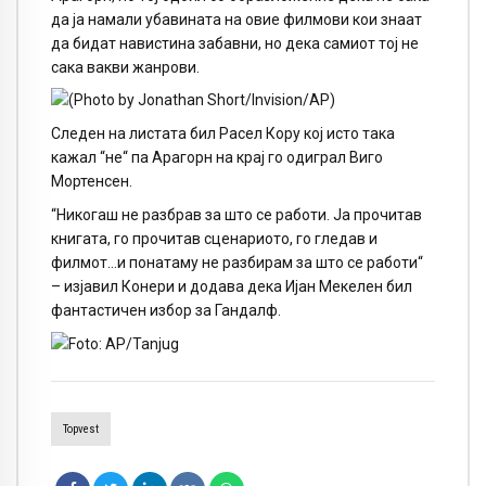
да ја намали убавината на овие филмови кои знаат
да бидат навистина забавни, но дека самиот тој не
сака вакви жанрови.
Следен на листата бил Расел Кору кој исто така
кажал “не“ па Арагорн на крај го одиграл Виго
Мортенсен.
“Никогаш не разбрав за што се работи. Ја прочитав
книгата, го прочитав сценариото, го гледав и
филмот…и понатаму не разбирам за што се работи“
– изјавил Конери и додава дека Ијан Мекелен бил
фантастичен избор за Гандалф.
Topvest