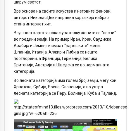
ширум светот.
Врз основа на своите искуства и неговите фанови,
авторот Николас Џек направил карта која набрзо
стана интернет хит.
Всушност картата покажува колку жените се “лесни“
во поедини земји. На пример Иран, Ирак, Саудиска
Арабија и Јемен ги имаат “најтешките“ жени,
Шпанија, Италија, Алжир и Либија се нешто
поотворени, а Франција, Германија, Велика
Британија, Австрија и Шведска се во нормалната
категорија.
Во лесната категорија има голем број земји, меѓу кои
Хрватска, Србија, Босна, Словенија, а во ултра
лесната категорија се Перу, Боливија, Куба и Тајланд.