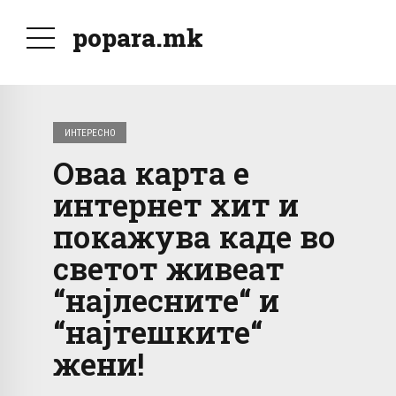
popara.mk
ИНТЕРЕСНО
Оваа карта е
интернет хит и
покажува каде во
светот живеат
“најлесните“ и
“најтешките“
жени!