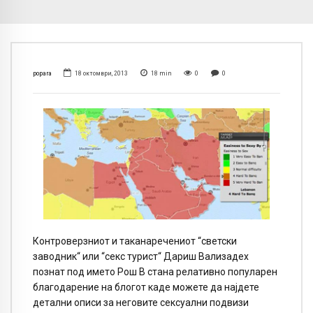
popara
18 октомври, 2013
18
min
0
0
Контроверзниот и таканаречениот “светски
заводник“ или “секс турист“ Дариш Вализадех
познат под името Рош В стана релативно популарен
благодарение на блогот каде можете да најдете
детални описи за неговите сексуални подвизи