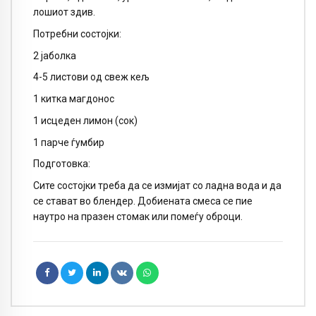
лошиот здив.
Потребни состојки:
2 јаболка
4-5 листови од свеж кељ
1 китка магдонос
1 исцеден лимон (сок)
1 парче ѓумбир
Подготовка:
Сите состојки треба да се измијат со ладна вода и да
се стават во блендер. Добиената смеса се пие
наутро на празен стомак или помеѓу оброци.