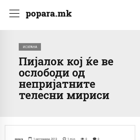
popara.mk
ИСХРАНА
Пијалок кој ќе ве
ослободи од
непријатните
телесни мириси
popara
1 септември, 2013
1
min
0
0