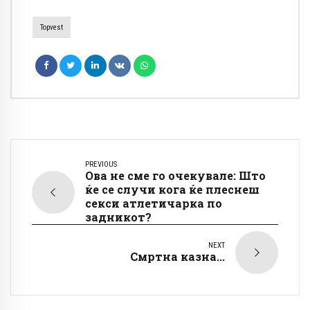
Topvest
PREVIOUS
Ова не сме го очекувале: Што
ќе се случи кога ќе плеснеш
секси атлетичарка по
задникот?
NEXT
Смртна казна...