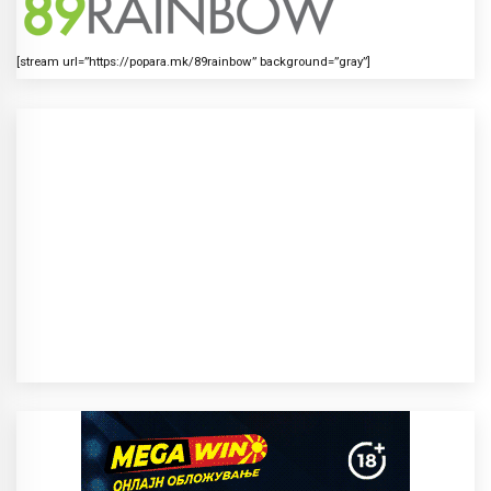
[stream url=”https://popara.mk/89rainbow” background=”gray”]