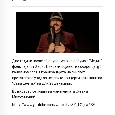
Две години после објавувањето на албумот “Меџик“,
фолк пејачот Харис Џиновиќ објавил на својот Јутјуб
канал нов спот. Екранизацијата на синглот
претставува увод за неговите концерти закажани во
“Сава центар“ за 27 и 28 декември.
Во видеото се појавува манекенката Сузана
Милутиновиќ…
httpv://www.youtube.com/watch?v=SZ_LOgrw6SE