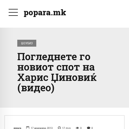
popara.mk
ШОУБИЗ
Погледнете го
новиот спот на
Харис Џиновиќ
(видео)
popara
17 декември, 2013
17
min
0
0