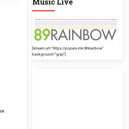
Music Live
[stream url=”https://popara.mk/89rainbow”
background=”gray”]
ви