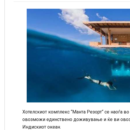
Хотелскиот комплекс “Манта Резорт“ се наоѓа во 
овозможи единствено доживување и ќе ви овоз
Индискиот океан.