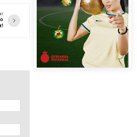
XT
о
!