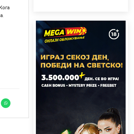
 Кога
а.