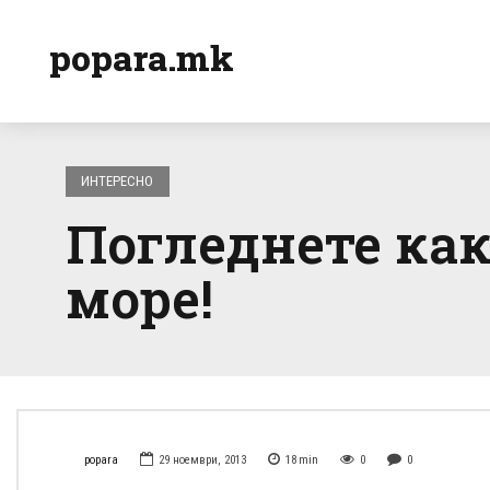
popara.mk
ИНТЕРЕСНО
Погледнете како
море!
popara
29 ноември, 2013
18
min
0
0