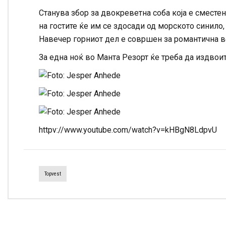
Станува збор за двокреветна соба која е сместен
на гостите ќе им се здосади од морското синило,
Навечер горниот дел е совршен за романтична в
За една ноќ во Манта Резорт ќе треба да издвоит
httpv://www.youtube.com/watch?v=kHBgN8LdpvU
Topvest