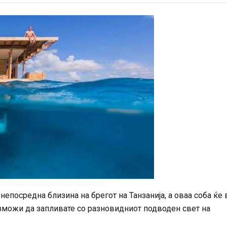
непосредна близина на брегот на Танзанија, а оваа соба ќе 
можи да запливате со разновидниот подводен свет на