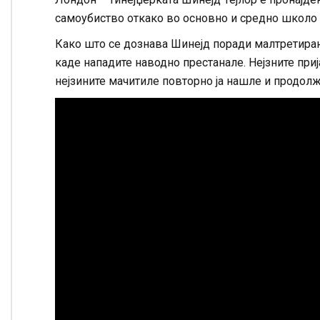
самоубиство откако во основно и средно школо 
Како што се дознава Шинејд поради малтретирањ
каде нападите наводно престанале. Нејзните приј
нејзините мачитиле повторно ја нашле и продолж