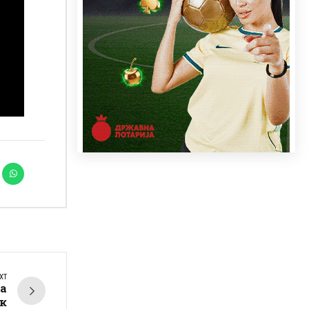
XT
а
к