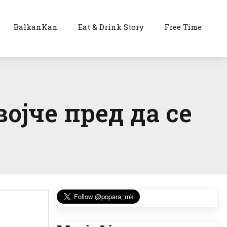
BalkanKan
Eat & Drink Story
Free Time
ојче пред да се