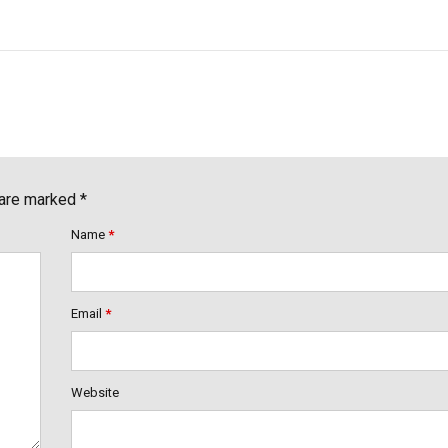
 are marked *
Name
*
Email
*
Website