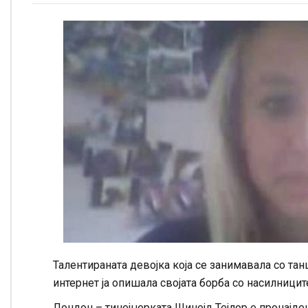
Талентираната девојка која се занимавала со т
интернет ја опишала својата борба со насилницит
Лондон – тинејџерката Шинејд Тејлор е пронајден