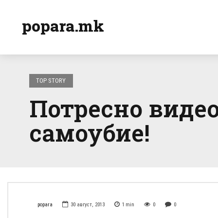
popara.mk
TOP STORY
Потресно видео 
самоубие!
popara
30 август, 2013
1
min
0
0