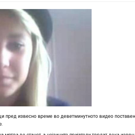
анци пред извесно време во деветминутното видео поставен
е.
а мртва во станот, а нејзините пријатели тврдат дека извр