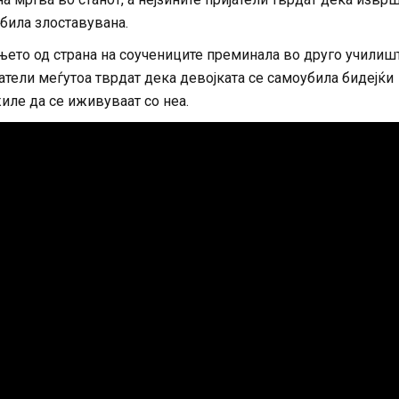
била злоставувана.
ето од страна на соучениците преминала во друго училишт
атели меѓутоа тврдат дека девојката се самоубила бидејќи
иле да се иживуваат со неа.