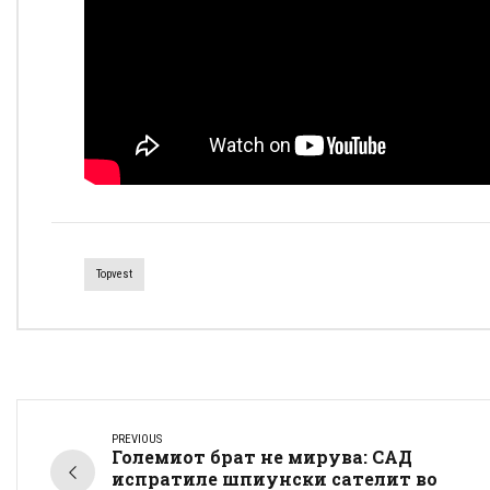
Topvest
PREVIOUS
Големиот брат не мирува: САД
испратиле шпиунски сателит во