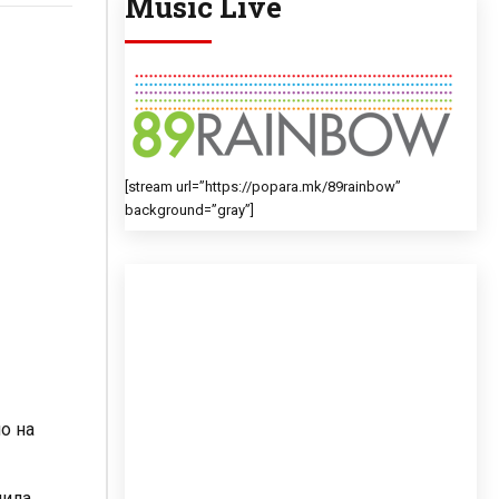
Music Live
[stream url=”https://popara.mk/89rainbow”
background=”gray”]
о на
шила