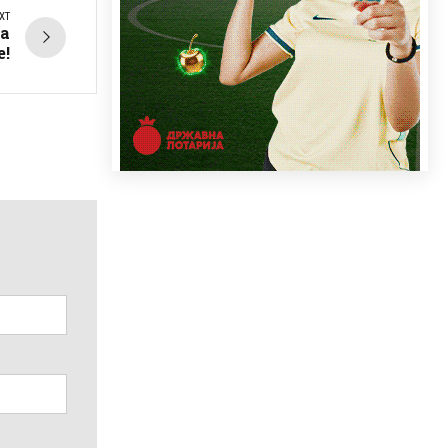
XT
ва
е!