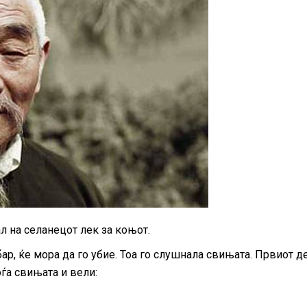
 на селанецот лек за коњот.
бар, ќе мора да го убие. Тоа го слушнала свињата. Првиот д
оѓа свињата и вели: