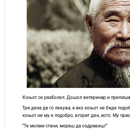
Коњот се разболел. Дошол ветеринар и препишал
Три дена да го лекува, а ако коњот не биде подо
коњот не му е подобро, вторит ден, исто. Му при
“Те молам стани, мораш да оздравиш!“