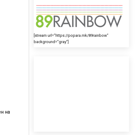
[stream url=”https://popara.mk/89rainbow”
background=”gray”]
ен на