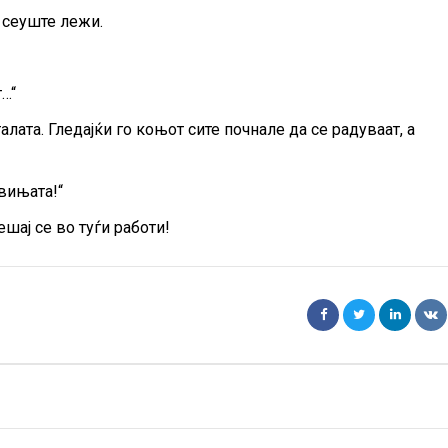
т сеуште лежи.
т…“
ата. Гледајќи го коњот сите почнале да се радуваат, а
вињата!“
ешај се во туѓи работи!