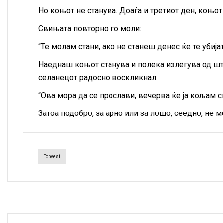
Но коњот не станува. Доаѓа и третиот ден, коњо
Свињата повторно го моли:
“Те молам стани, ако не станеш денес ќе те убија
Наеднаш коњот станува и полека излегува од штал
селанецот радосно воскликнал:
“Ова мора да се прослави, вечерва ќе ја кољам с
Затоа подобро, за арно или за лошо, сеедно, не м
Topvest