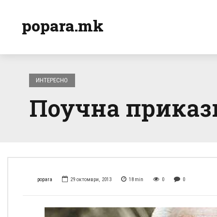
popara.mk
ИНТЕРЕСНО
Поучна приказн
popara
29 октомври, 2013
18
min
0
0