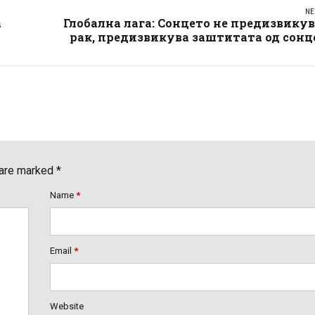
NE
а
Глобална лага: Сонцето не предизвику
рак, предизвикува заштитата од сонц
 are marked *
Name
*
Email
*
Website